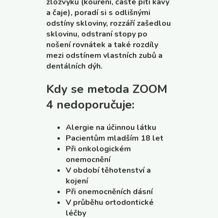
zlozvyků (kouření, časté pití kávy
a čaje), poradí si s odlišnými
odstíny skloviny, rozzáří zašedlou
sklovinu, odstraní stopy po
nošení rovnátek a také rozdíly
mezi odstínem vlastních zubů a
dentálních dýh.
Kdy se metoda ZOOM
4 nedoporučuje:
Alergie na účinnou látku
Pacientům mladším 18 let
Při onkologickém
onemocnění
V období těhotenství a
kojení
Při onemocněních dásní
V průběhu ortodontické
léčby