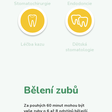
Stomatochirurgie
Endodoncie
Léčba kazu
Dětská
stomatologie
Bělení zubů
Za pouhých 60 minut mohou být
vaše zuby o 6 až 8 odstínů bělejší.