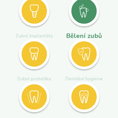
Bělení zubů
Zubní implantáty
Zubní protetika
Dentální hygiena