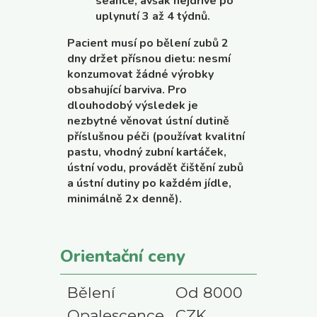
seance, avšak nejdříve po
uplynutí 3 až 4 týdnů.
Pacient musí po bělení zubů 2
dny držet přísnou dietu: nesmí
konzumovat žádné výrobky
obsahující barviva. Pro
dlouhodobý výsledek je
nezbytné věnovat ústní dutině
příslušnou péči (používat kvalitní
pastu, vhodný zubní kartáček,
ústní vodu, provádět čištění zubů
a ústní dutiny po každém jídle,
minimálně 2x denně).
Orientační ceny
Bělení
Od 8000
Opalescence
CZK