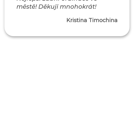
městě! Děkuji mnohokrát!
Kristina Timochina