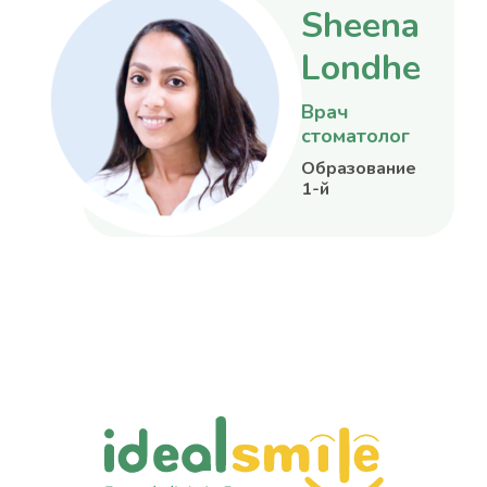
Sheena
Londhe
Врач
стоматолог
Образование:
1-й
медицинский
факультет
Карлова
университета.