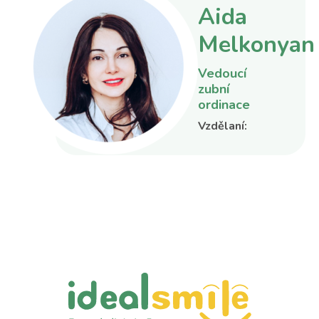
Aida
Melkonyan
Vedoucí
zubní
ordinace
Vzdělaní:
Saratov State
Medical
University
named after V.
I. Razumovsky