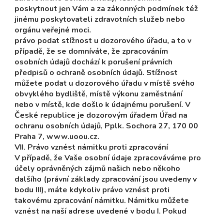
poskytnout jen Vám a za zákonných podmínek též
jinému poskytovateli zdravotních služeb nebo
orgánu veřejné moci.
právo podat stížnost u dozorového úřadu, a to v
případě, že se domníváte, že zpracováním
osobních údajů dochází k porušení právních
předpisů o ochraně osobních údajů. Stížnost
můžete podat u dozorového úřadu v místě svého
obvyklého bydliště, místě výkonu zaměstnání
nebo v místě, kde došlo k údajnému porušení. V
České republice je dozorovým úřadem Úřad na
ochranu osobních údajů, Pplk. Sochora 27, 170 00
Praha 7, www.uoou.cz.
VII. Právo vznést námitku proti zpracování
V případě, že Vaše osobní údaje zpracováváme pro
účely oprávněných zájmů našich nebo někoho
dalšího (právní základy zpracování jsou uvedeny v
bodu III), máte kdykoliv právo vznést proti
takovému zpracování námitku. Námitku můžete
vznést na naší adrese uvedené v bodu I. Pokud